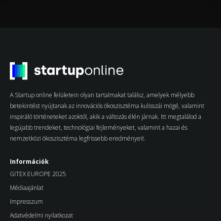
A Startup online felületein olyan tartalmakat találsz, amelyek mélyebb
betekintést nyújtanak az innovációs ökoszisztéma kulisszái mögé, valamint
inspiráló történeteket azoktól, akik a változás élén járnak. Itt megtalálod a
legújabb trendeket, technológiai fejleményeket, valamint a hazai és
nemzetközi ökoszisztéma legfrissebb eredményeit.
Információk
GITEX EUROPE 2025
Médiaajánlat
Impresszum
Adatvédelmi nyilatkozat