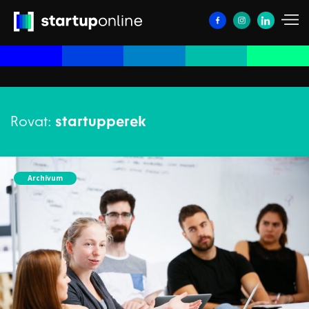
Rovat:
startupperek
Archívum