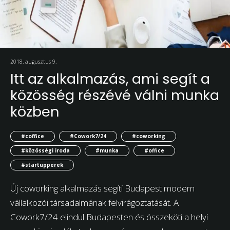
2018. augusztus 9.
Itt az alkalmazás, ami segít a
közösség részévé válni munka
közben
#coffice
#Cowork7/24
#coworking
#közösségi iroda
#munka
#office
#startupperek
Új coworking alkalmazás segíti Budapest modern
vállalkozói társadalmának felvirágoztatását. A
Cowork7/24 elindul Budapesten és összeköti a helyi