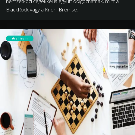
nemzetközi cégekkel is együtt dolgozhatnak, mint a
BlackRock vagy a Knorr-Bremse.
Archívum