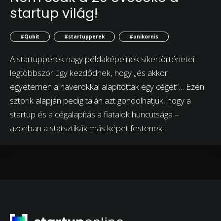
startup világ!
#Qubit
#startupperek
#unikornis
A startupperek nagy példaképeinek sikertörténetei
legtöbbször úgy kezdődnek, hogy „és akkor
egyetemen a haverokkal alapítottak egy céget”… Ezen
sztorik alapján pedig talán azt gondolhatjuk, hogy a
startup és a cégalapítás a fiatalok huncutsága –
azonban a statsztikák más képet festenek!