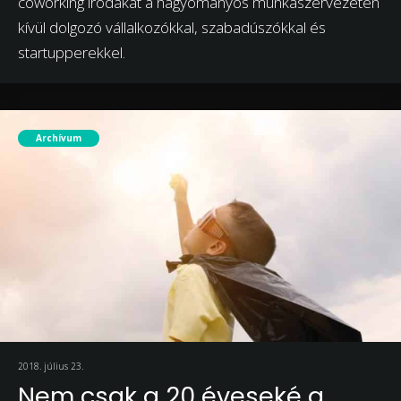
coworking irodákat a hagyományos munkaszervezeten
kívül dolgozó vállalkozókkal, szabadúszókkal és
startupperekkel.
Archívum
2018. július 23.
Nem csak a 20 éveseké a