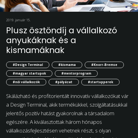
2019. január 15.
Plusz ösztöndíj a vállalkozó
anyukáknak és a
kismamáknak
#Design Terminal
#kismama
#Knorr-Bremse
#magyar startupok
#mentorprogram
#női vállalkozók
#pályázat
#startupperek
Skálázható és profitorientált innovatív vállalkozókat vár
a Design Terminal, akik termékükkel, szolgáltatásukkal
jelentős pozitív hatást gyakorolnak a társadalom
egészére. A kiválasztottak három hónapos
vállalkozásfejlesztésen vehetnek részt, s olyan