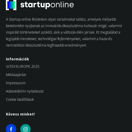
A Startup online felületein olyan tartalmakat találsz, amelyek mélyebb
betekintést nyújtanak az innovációs ökoszisztéma kulisszái mögé, valamint
inspiráló történeteket azoktól, akik a változás élén járnak. Itt megtalálod a
legújabb trendeket, technológiai fejleményeket, valamint a hazai és
nemzetközi ökoszisztéma legfrissebb eredményeit.
Információk
GITEX EUROPE 2025
Médiaajánlat
Impresszum
Adatvédelmi nyilatkozat
Cookie beállítások
Kövess minket!