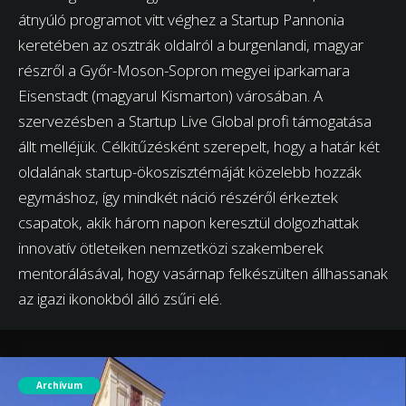
átnyúló programot vitt véghez a Startup Pannonia
keretében az osztrák oldalról a burgenlandi, magyar
részről a Győr-Moson-Sopron megyei iparkamara
Eisenstadt (magyarul Kismarton) városában. A
szervezésben a Startup Live Global profi támogatása
állt melléjük. Célkitűzésként szerepelt, hogy a határ két
oldalának startup-ökoszisztémáját közelebb hozzák
egymáshoz, így mindkét náció részéről érkeztek
csapatok, akik három napon keresztül dolgozhattak
innovatív ötleteiken nemzetközi szakemberek
mentorálásával, hogy vasárnap felkészülten állhassanak
az igazi ikonokból álló zsűri elé.
Archívum