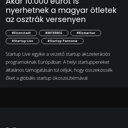
Akár 10.000 eurót is
nyerhetnek a magyar ötletek
az osztrák versenyen
#Eisenstadt
#INTERREG
#Kismarton
#Startup Live
#Startup Pannonia
Startup Live egyike a vezető startup akszelerációs
programoknak Európában. A helyi startuppereket
általános támogatásán túl céljuk, hogy összekössék
őket a globális startup ökoszisztémával.