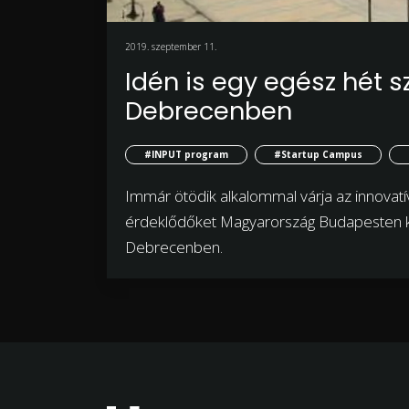
2019. szeptember 11.
Idén is egy egész hét s
Debrecenben
#INPUT program
#Startup Campus
Immár ötödik alkalommal várja az innovatív 
érdeklődőket Magyarország Budapesten kí
Debrecenben.