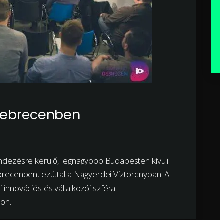
 Debrecenben
dezésre kerülő, legnagyobb Budapesten kívüli
brecenben, ezúttal a Nagyerdei Víztoronyban. A
 innovációs és vállalkozói szféra
jon.