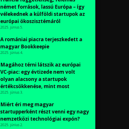
német források, lassú Európa – így
vélekednek a külföldi startupok az
európai ökoszisztémáról
2025. június 5.
A romániai piacra terjeszkedett a
magyar Bookkeepie
2025. június 4.
Magához térni látszik az európai
VC-piac: egy évtizede nem volt
olyan alacsony a startupok
értékcsökkenése, mint most
2025. június 3.
Miért éri meg magyar
startupperként részt venni egy nagy
nemzetközi technológiai expón?
2025. június 2.