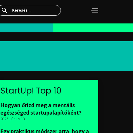
Keresés:
StartUp! Top 10
Hogyan őrizd meg a mentális
egészséged startupalapítóként?
2025. június 13.
Egy praktikus módszer arra, hogy a