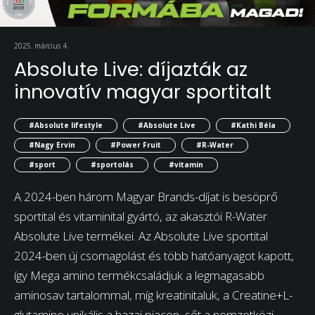
2025. március 4.
Absolute Live: díjazták az
innovatív magyar sportitalt
#Absolute lifestyle
#Absolute Live
#Kathi Béla
#Nagy Ervin
#Power Fruit
#R-Water
#sport
#sportolás
#vitamin
A 2024-ben három Magyar Brands-díjat is besöprő
sportital és vitaminital gyártó, az akasztói R-Water
Absolute Live termékei. Az Absolute Live sportital
2024-ben új csomagolást és több hatóanyagot kapott,
így Mega amino termékcsaládjuk a legmagasabb
aminosav tartalommal, míg kreatinitaluk, a Creatine+L-
glutamine unikális a hazai piacon, sőt a nemzetközi