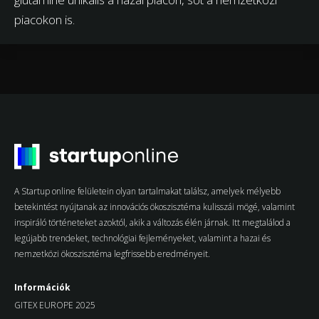
piacokon is.
A Startup online felületein olyan tartalmakat találsz, amelyek mélyebb
betekintést nyújtanak az innovációs ökoszisztéma kulisszái mögé, valamint
inspiráló történeteket azoktól, akik a változás élén járnak. Itt megtalálod a
legújabb trendeket, technológiai fejleményeket, valamint a hazai és
nemzetközi ökoszisztéma legfrissebb eredményeit.
Információk
GITEX EUROPE 2025