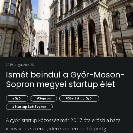
2019. augusztus 26.
Ismét beindul a Győr-Moson-
Sopron megyei startup élet
#Győr
#Sopron
#Start it up Győr
#Startup Lab Sopron
A győri startup közösség már 2017 óta erősíti a hazai
innovációs szcénát, idén szeptembertől pedig