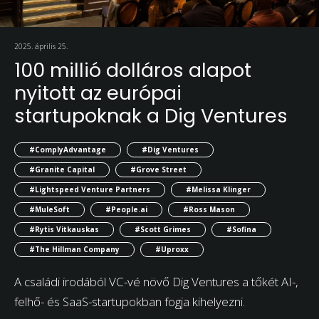
2025. április 25.
100 millió dolláros alapot
nyitott az európai
startupoknak a Dig Ventures
#ComplyAdvantage
#Dig Ventures
#Granite Capital
#Grove Street
#Lightspeed Venture Partners
#Melissa Klinger
#MuleSoft
#People.ai
#Ross Mason
#Rytis Vitkauskas
#Scott Grimes
#Sofina
#The Hillman Company
#Uproxx
A családi irodából VC-vé növő Dig Ventures a tőkét AI-,
felhő- és SaaS-startupokban fogja kihelyezni.