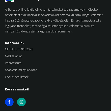
A Startup online felületein olyan tartalmakat találsz, amelyek mélyebb
betekintést nyújtanak az innovációs ökoszisztéma kulisszái mögé, valamint
inspiráló történeteket azoktól, akik a változás élén járnak. Itt megtalálod a
legújabb trendeket, technológiai fejleményeket, valamint a hazai és
nemzetközi ökoszisztéma legfrissebb eredményeit.
Információk
GITEX EUROPE 2025
Médiaajánlat
Impresszum
Adatvédelmi nyilatkozat
Cookie beállítások
Kövess minket!