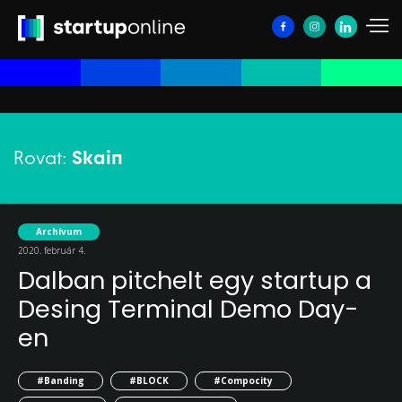
Rovat:
Skain
Archívum
2020. február 4.
Dalban pitchelt egy startup a
Desing Terminal Demo Day-
en
#Banding
#BLOCK
#Compocity