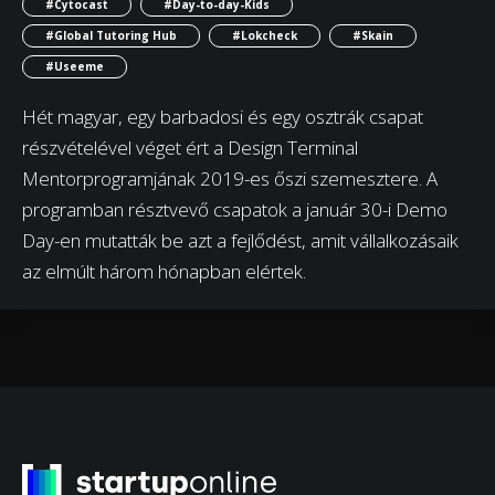
#Cytocast
#Day-to-day-Kids
#Global Tutoring Hub
#Lokcheck
#Skain
#Useeme
Hét magyar, egy barbadosi és egy osztrák csapat
részvételével véget ért a Design Terminal
Mentorprogramjának 2019-es őszi szemesztere. A
programban résztvevő csapatok a január 30-i Demo
Day-en mutatták be azt a fejlődést, amit vállalkozásaik
az elmúlt három hónapban elértek.