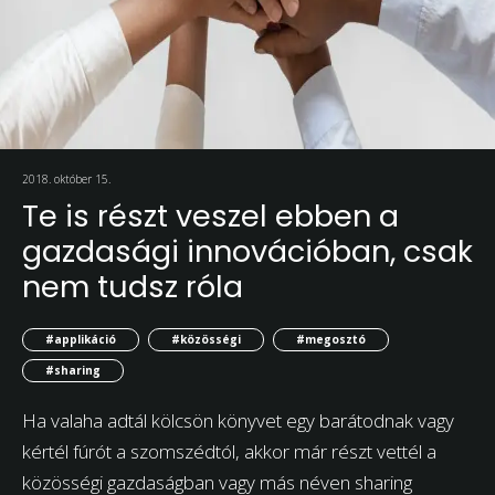
2018. október 15.
Te is részt veszel ebben a
gazdasági innovációban, csak
nem tudsz róla
#applikáció
#közösségi
#megosztó
#sharing
Ha valaha adtál kölcsön könyvet egy barátodnak vagy
kértél fúrót a szomszédtól, akkor már részt vettél a
közösségi gazdaságban vagy más néven sharing