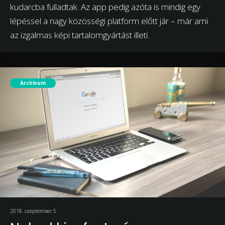
kudarcba fulladtak. Az app pedig azóta is mindig egy
lépéssel a nagy közösségi platform előtt jár – már ami
az izgalmas képi tartalomgyártást illeti.
Archívum
2018. szeptember 5.