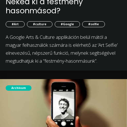
Neked ki a festmény
hasonmásod?
#Art
#culture
#Google
#selfie
A Google Arts & Culture applikáción belül mától a
magyar felhasználók számára is elérhető az ‘Art Selfie’
elnevezésű, népszerű funkció, melynek segítségével
megtudhatjuk ki a “festmény-hasonmásunk”.
Archívum