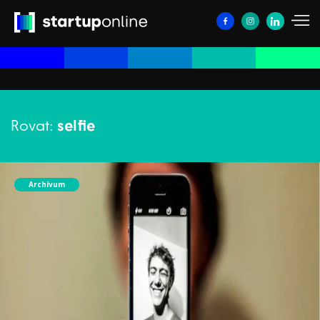
Rovat:
selfie
Archívum