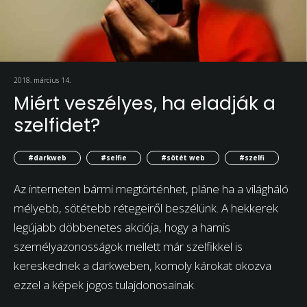
2018. március 14.
Miért veszélyes, ha eladják a
szelfidet?
#darkweb
#selfie
#sötét web
#szelfi
Az interneten bármi megtörténhet, pláne ha a világháló
mélyebb, sötétebb rétegeiről beszélünk. A hekkerek
legújabb döbbenetes akciója, hogy a hamis
személyazonosságok mellett már szelfikkel is
kereskednek a darkweben, komoly károkat okozva
ezzel a képek jogos tulajdonosainak.