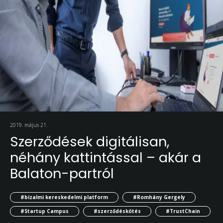
2019. május 21.
Szerződések digitálisan,
néhány kattintással – akár a
Balaton-partról
#bizalmi kereskedelmi platform
#Romhány Gergely
#Startup Campus
#szerződéskötés
#TrustChain