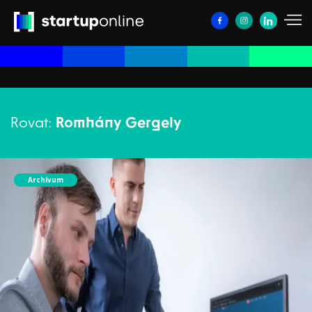
Rovat:
Romhány Gergely
Archívum