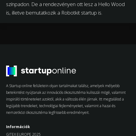
színpadon. De a rendezvényen ott lesz a Hello Wood
is, illetve bemutatkozik a Robotkit startup is.
A Startup online felületein olyan tartalmakat találsz, amelyek mélyebb
betekintést nyújtanak az innovációs ökoszisztéma kulisszái mögé, valamint
inspiráló történeteket azoktól, akik a változás élén járnak. Itt megtalálod a
legújabb trendeket, technológiai fejleményeket, valamint a hazai és
nemzetközi ökoszisztéma legfrissebb eredményeit.
Információk
GITEX EUROPE 2025