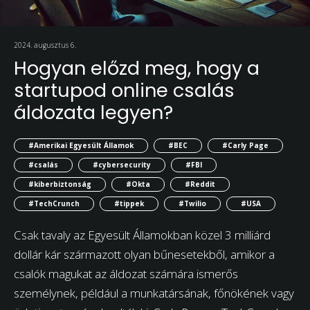
2024. augusztus 6.
Hogyan előzd meg, hogy a
startupod online csalás
áldozata legyen?
#Amerikai Egyesült Államok
#BEC
#Carly Page
#csalás
#cybersecurity
#FBI
#kiberbiztonság
#Okta
#Reddit
#TechCrunch
#tippek
#Twilio
#USA
Csak tavaly az Egyesült Államokban közel 3 milliárd
dollár kár származott olyan bűnesetekből, amikor a
csalók magukat az áldozat számára ismerős
személynek, például a munkatársának, főnökének vagy