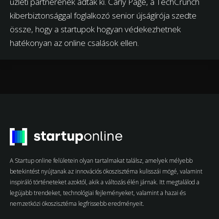
üzleti partnerének adták ki. Carly Page, a TechCrunch
kiberbiztonsággal foglalkozó senior újságírója szedte
össze, hogy a startupok hogyan védekezhetnek
hatékonyan az online csalások ellen.
A Startup online felületein olyan tartalmakat találsz, amelyek mélyebb
betekintést nyújtanak az innovációs ökoszisztéma kulisszái mögé, valamint
inspiráló történeteket azoktól, akik a változás élén járnak. Itt megtalálod a
legújabb trendeket, technológiai fejleményeket, valamint a hazai és
nemzetközi ökoszisztéma legfrissebb eredményeit.