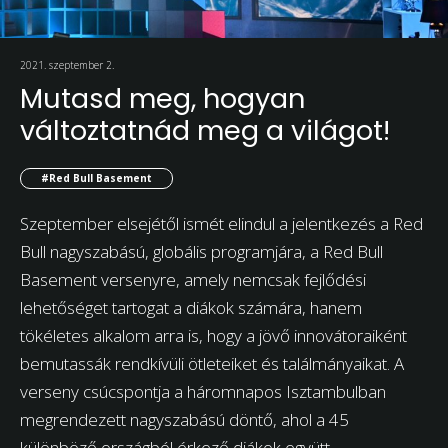
2021. szeptember 2.
Mutasd meg, hogyan
változtatnád meg a világot!
#Red Bull Basement
Szeptember elsejétől ismét elindul a jelentkezés a Red
Bull nagyszabású, globális programjára, a Red Bull
Basement versenyre, amely nemcsak fejlődési
lehetőséget tartogat a diákok számára, hanem
tökéletes alkalom arra is, hogy a jövő innovátoraiként
bemutassák rendkívüli ötleteiket és találmányaikat. A
verseny csúcspontja a háromnapos Isztambulban
megrendezett nagyszabású döntő, ahol a 45
különböző országból érkező diákok együtt