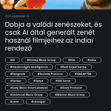
2024. szeptember 25.
Dobja a valódi zenészeket, és
csak AI által generált zenét
használ filmjeihez az indiai
rendező
#AI
#Disney Music Group
#film
#India
#mesterséges intelligencia
#Ram Gopal Varma
#Rangeela
#Reclaim Protocol
#SAG-AFTRA
#Sarkar
#Satya
#Silk Saree
#Sony Music Entertainment
#Story Protocol
#Universal Music Group
#Warner Music Group
#zene
#zeneipar