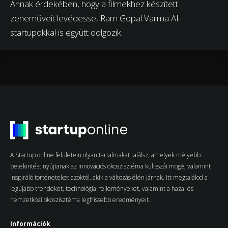
Annak érdekében, hogy a filmekhez készített
zeneműveit levédesse, Ram Gopal Varma AI-
startupokkal is együtt dolgozik.
A Startup online felületein olyan tartalmakat találsz, amelyek mélyebb
betekintést nyújtanak az innovációs ökoszisztéma kulisszái mögé, valamint
inspiráló történeteket azoktól, akik a változás élén járnak. Itt megtalálod a
legújabb trendeket, technológiai fejleményeket, valamint a hazai és
nemzetközi ökoszisztéma legfrissebb eredményeit.
Információk