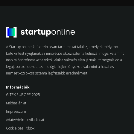
A Startup online felületein olyan tartalmakat találsz, amelyek mélyebb
betekintést nyújtanak az innovációs ökoszisztéma kulisszái mögé, valamint
inspiráló történeteket azoktól, akik a változás élén járnak. Itt megtalálod a
legújabb trendeket, technológiai fejleményeket, valamint a hazai és
nemzetközi ökoszisztéma legfrissebb eredményeit.
Információk
GITEX EUROPE 2025
Médiaajánlat
Impresszum
Adatvédelmi nyilatkozat
Cookie beállítások