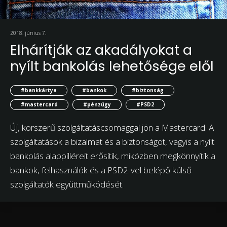
2018. június 7.
Elhárítják az akadályokat a
nyílt bankolás lehetősége elől
#bankkártya
#bankok
#biztonság
#mastercard
#pénzügy
#PSD2
Új, korszerű szolgáltatáscsomaggal jön a Mastercard. A
szolgáltatások a bizalmat és a biztonságot, vagyis a nyílt
bankolás alappilléreit erősítik, miközben megkönnyítik a
bankok, felhasználók és a PSD2-vel belépő külső
szolgáltatók együttműködését.