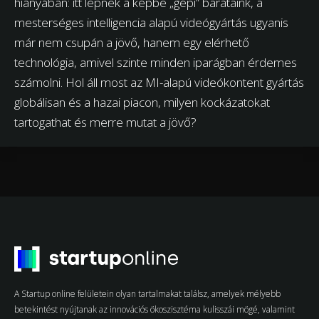
hiányában: itt lépnek a képbe „gépi” barátaink, a
mesterséges intelligencia alapú videógyártás ugyanis
már nem csupán a jövő, hanem egy elérhető
technológia, amivel szinte minden iparágban érdemes
számolni. Hol áll most az MI-alapú videókontent gyártás
globálisan és a hazai piacon, milyen kockázatokat
tartogathat és merre mutat a jövő?
A Startup online felületein olyan tartalmakat találsz, amelyek mélyebb
betekintést nyújtanak az innovációs ökoszisztéma kulisszái mögé, valamint