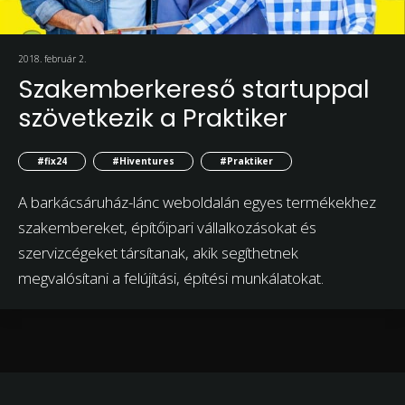
2018. február 2.
Szakemberkereső startuppal
szövetkezik a Praktiker
#fix24
#Hiventures
#Praktiker
A barkácsáruház-lánc weboldalán egyes termékekhez
szakembereket, építőipari vállalkozásokat és
szervizcégeket társítanak, akik segíthetnek
megvalósítani a felújítási, építési munkálatokat.