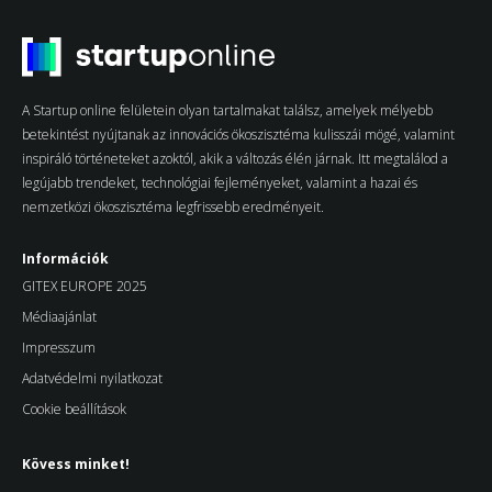
A Startup online felületein olyan tartalmakat találsz, amelyek mélyebb
betekintést nyújtanak az innovációs ökoszisztéma kulisszái mögé, valamint
inspiráló történeteket azoktól, akik a változás élén járnak. Itt megtalálod a
legújabb trendeket, technológiai fejleményeket, valamint a hazai és
nemzetközi ökoszisztéma legfrissebb eredményeit.
Információk
GITEX EUROPE 2025
Médiaajánlat
Impresszum
Adatvédelmi nyilatkozat
Cookie beállítások
Kövess minket!