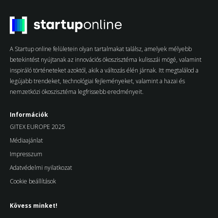
A Startup online felületein olyan tartalmakat találsz, amelyek mélyebb
betekintést nyújtanak az innovációs ökoszisztéma kulisszái mögé, valamint
inspiráló történeteket azoktól, akik a változás élén járnak. Itt megtalálod a
legújabb trendeket, technológiai fejleményeket, valamint a hazai és
nemzetközi ökoszisztéma legfrissebb eredményeit.
Információk
GITEX EUROPE 2025
Médiaajánlat
Impresszum
Adatvédelmi nyilatkozat
Cookie beállítások
Kövess minket!