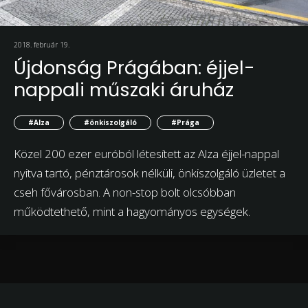
2018. február 19.
Újdonság Prágában: éjjel-
nappali műszaki áruház
#Alza
#önkiszolgáló
#Prága
Közel 200 ezer euróból létesített az Alza éjjel-nappal
nyitva tartó, pénztárosok nélküli, önkiszolgáló üzletet a
cseh fővárosban. A non-stop bolt olcsóbban
működtethető, mint a hagyományos egységek.