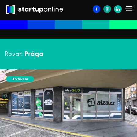
Rovat:
Prága
Archívum