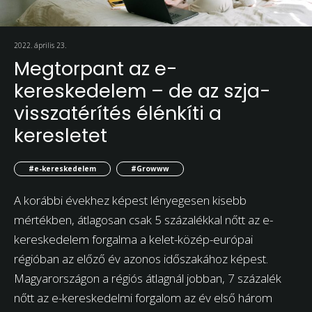
2022. április 23.
Megtorpant az e-
kereskedelem – de az szja-
visszatérítés élénkíti a
keresletet
#e-kereskedelem
#Growww
A korábbi évekhez képest lényegesen kisebb
mértékben, átlagosan csak 5 százalékkal nőtt az e-
kereskedelem forgalma a kelet-közép-európai
régióban az előző év azonos időszakához képest.
Magyarországon a régiós átlagnál jobban, 7 százalék
nőtt az e-kereskedelmi forgalom az év első három