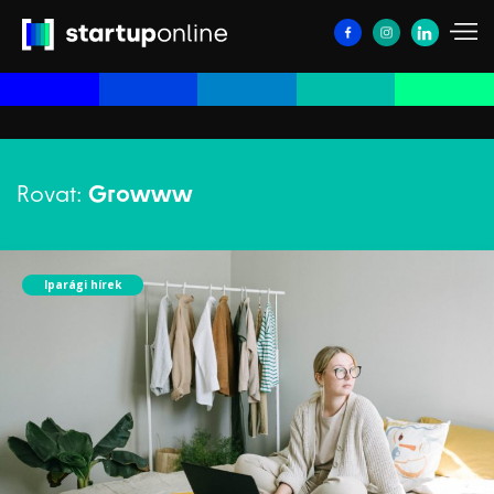
Rovat:
Growww
Iparági hírek