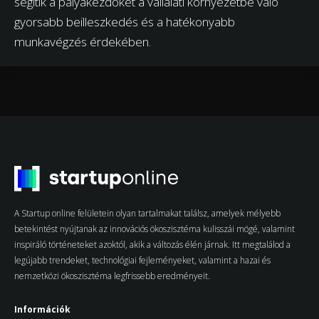
segítik a pályakezdőket a vállalati környezetbe való
gyorsabb beilleszkedés és a hatékonyabb
munkavégzés érdekében.
A Startup online felületein olyan tartalmakat találsz, amelyek mélyebb
betekintést nyújtanak az innovációs ökoszisztéma kulisszái mögé, valamint
inspiráló történeteket azoktól, akik a változás élén járnak. Itt megtalálod a
legújabb trendeket, technológiai fejleményeket, valamint a hazai és
nemzetközi ökoszisztéma legfrissebb eredményeit.
Információk