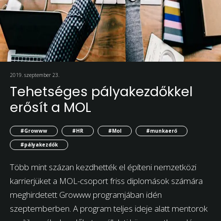
2019. szeptember 23.
Tehetséges pályakezdőkkel
erősít a MOL
#Growww
#HR
#Mol
#munkaerő
#pályakezdők
Több mint százan kezdhették el építeni nemzetközi
karrierjüket a MOL-csoport friss diplomások számára
meghirdetett Growww programjában idén
szeptemberben. A program teljes ideje alatt mentorok