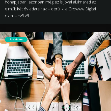
hónapjában, azonban még ez is jóval alulmarad az
elmúlt két év adatainak – derül ki a Growww Digital
elemzéséből.
Archívum