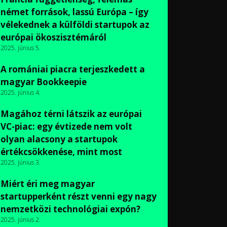
német források, lassú Európa – így
vélekednek a külföldi startupok az
európai ökoszisztémáról
2025. június 5.
A romániai piacra terjeszkedett a
magyar Bookkeepie
2025. június 4.
Magához térni látszik az európai
VC-piac: egy évtizede nem volt
olyan alacsony a startupok
értékcsökkenése, mint most
2025. június 3.
Miért éri meg magyar
startupperként részt venni egy nagy
nemzetközi technológiai expón?
2025. június 2.