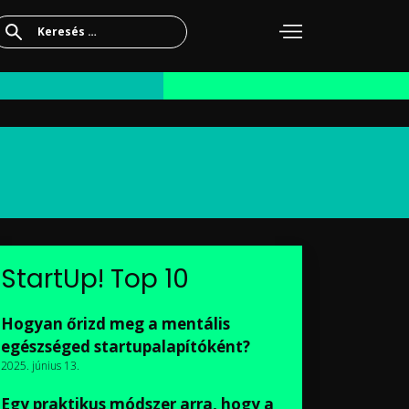
Keresés:
StartUp! Top 10
Hogyan őrizd meg a mentális
egészséged startupalapítóként?
2025. június 13.
Egy praktikus módszer arra, hogy a