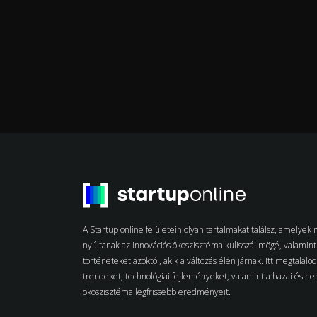
A Startup online felületein olyan tartalmakat találsz, amelye
nyújtanak az innovációs ökoszisztéma kulisszái mögé, valamint 
történeteket azoktól, akik a változás élén járnak. Itt megtalálo
trendeket, technológiai fejleményeket, valamint a hazai és n
ökoszisztéma legfrissebb eredményeit.