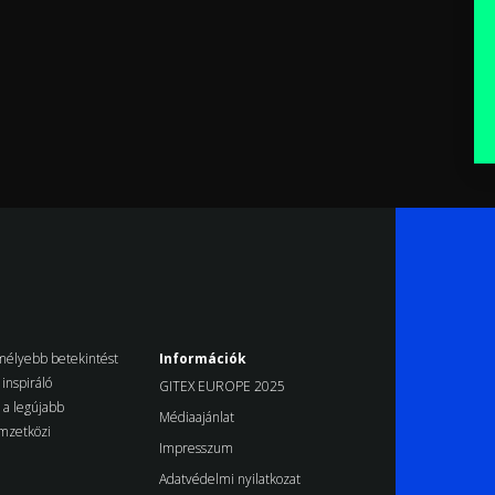
k mélyebb betekintést
Információk
inspiráló
GITEX EUROPE 2025
d a legújabb
Médiaajánlat
emzetközi
Impresszum
Adatvédelmi nyilatkozat