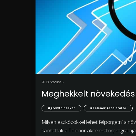
2018. február 6.
Meghekkelt növekedés
#growth hacker
#Telenor Accelerator
Milyen eszközökkel lehet felpörgetni a nö
kaphattak a Telenor akcelerátorprogramjá