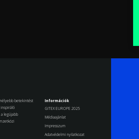
k mélyebb betekintést
Információk
inspiráló
GITEX EUROPE 2025
d a legújabb
Médiaajánlat
emzetközi
Impresszum
Adatvédelmi nyilatkozat