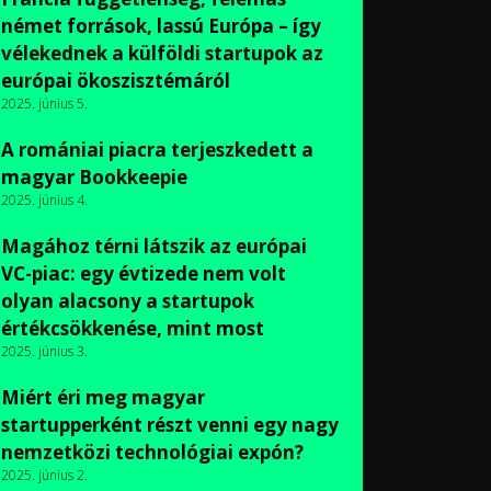
német források, lassú Európa – így
vélekednek a külföldi startupok az
európai ökoszisztémáról
2025. június 5.
A romániai piacra terjeszkedett a
magyar Bookkeepie
2025. június 4.
Magához térni látszik az európai
VC-piac: egy évtizede nem volt
olyan alacsony a startupok
értékcsökkenése, mint most
2025. június 3.
Miért éri meg magyar
startupperként részt venni egy nagy
nemzetközi technológiai expón?
2025. június 2.