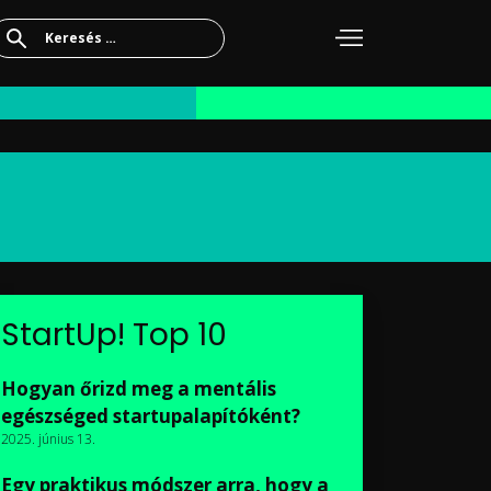
Keresés:
StartUp! Top 10
Hogyan őrizd meg a mentális
egészséged startupalapítóként?
2025. június 13.
Egy praktikus módszer arra, hogy a