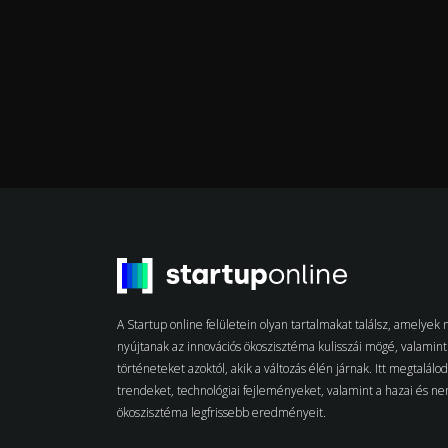
A Startup online felületein olyan tartalmakat találsz, amelye
nyújtanak az innovációs ökoszisztéma kulisszái mögé, valamint 
történeteket azoktól, akik a változás élén járnak. Itt megtalálo
trendeket, technológiai fejleményeket, valamint a hazai és n
ökoszisztéma legfrissebb eredményeit.