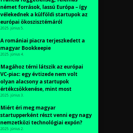
német források, lassú Európa – így
vélekednek a külföldi startupok az
európai ökoszisztémáról
2025. június 5.
A romániai piacra terjeszkedett a
magyar Bookkeepie
2025. június 4.
Magához térni látszik az európai
VC-piac: egy évtizede nem volt
olyan alacsony a startupok
értékcsökkenése, mint most
2025. június 3.
Miért éri meg magyar
startupperként részt venni egy nagy
nemzetközi technológiai expón?
2025. június 2.