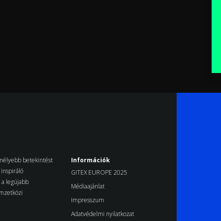
k mélyebb betekintést
Információk
inspiráló
GITEX EUROPE 2025
d a legújabb
Médiaajánlat
emzetközi
Impresszum
Adatvédelmi nyilatkozat