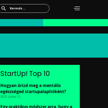
Keresés:
StartUp! Top 10
Hogyan őrizd meg a mentális
egészséged startupalapítóként?
2025. június 13.
Egy praktikus módszer arra, hogy a