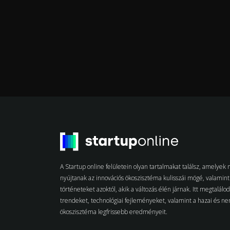
A Startup online felületein olyan tartalmakat találsz, amelye
nyújtanak az innovációs ökoszisztéma kulisszái mögé, valamint 
történeteket azoktól, akik a változás élén járnak. Itt megtalálo
trendeket, technológiai fejleményeket, valamint a hazai és n
ökoszisztéma legfrissebb eredményeit.