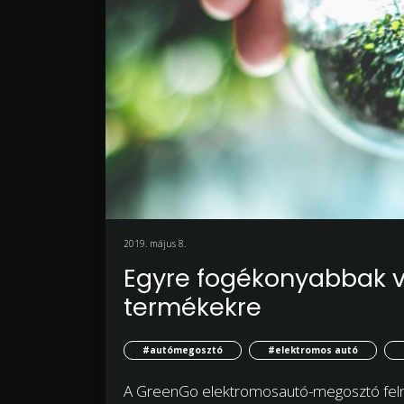
2019. május 8.
Egyre fogékonyabbak v
termékekre
#autómegosztó
#elektromos autó
A GreenGo elektromosautó-megosztó felmé