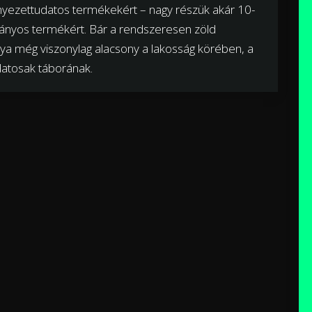
rnyezettudatos termékekért – nagy részük akár 10-
mányos termékért. Bár a rendszeresen zöld
ánya még viszonylag alacsony a lakosság körében, a
datosak táborának.