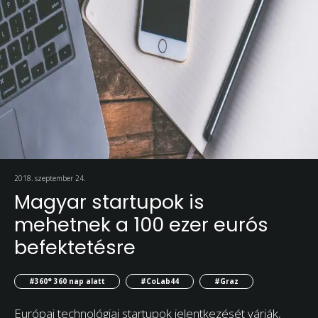
2018. szeptember 24.
Magyar startupok is
mehetnek a 100 ezer eurós
befektetésre
#360° 360 nap alatt
#CoLab44
#Graz
Európai technológiai startupok jelentkezését várják,