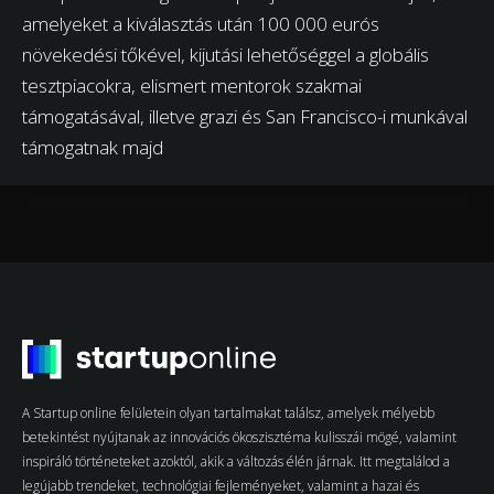
amelyeket a kiválasztás után 100 000 eurós
növekedési tőkével, kijutási lehetőséggel a globális
tesztpiacokra, elismert mentorok szakmai
támogatásával, illetve grazi és San Francisco-i munkával
támogatnak majd
A Startup online felületein olyan tartalmakat találsz, amelyek mélyebb
betekintést nyújtanak az innovációs ökoszisztéma kulisszái mögé, valamint
inspiráló történeteket azoktól, akik a változás élén járnak. Itt megtalálod a
legújabb trendeket, technológiai fejleményeket, valamint a hazai és