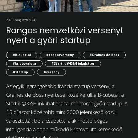
2020. augusztus 24.
Rangos nemzetközi versenyt
nyert a győri startup
#B-cube.ai
#csapatverseny
#Graines de Boss
#kriptovaluta
#Start it @K&H inkubátor
#startup
#verseny
Az egyik legrangosabb francia startup verseny, a
Graines de Boss nyertesei közé került a B-cube.ai, a
Start it @K&H inkubátor által mentorált győri startup. A
15 díjazott közé több mint 2000 jelentkező közül
választották be a csapatot, akik mesterséges
intelligencia alapon működő kriptovaluta kereskedő
platformot hoztak létre.