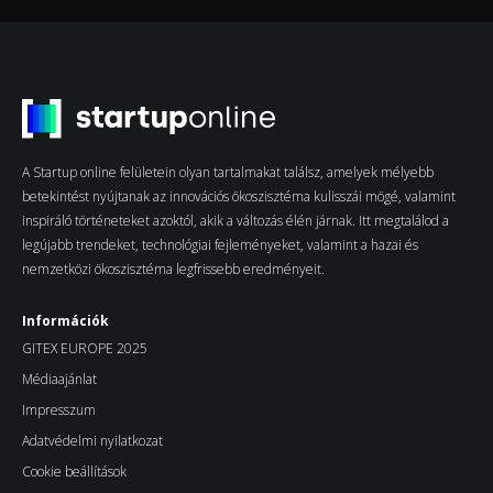
A Startup online felületein olyan tartalmakat találsz, amelyek mélyebb
betekintést nyújtanak az innovációs ökoszisztéma kulisszái mögé, valamint
inspiráló történeteket azoktól, akik a változás élén járnak. Itt megtalálod a
legújabb trendeket, technológiai fejleményeket, valamint a hazai és
nemzetközi ökoszisztéma legfrissebb eredményeit.
Információk
GITEX EUROPE 2025
Médiaajánlat
Impresszum
Adatvédelmi nyilatkozat
Cookie beállítások