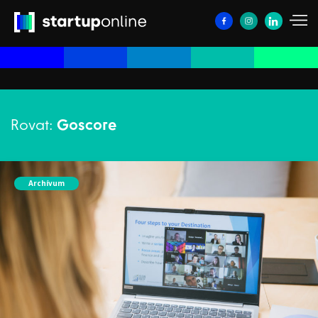
Rovat:
Goscore
Archívum