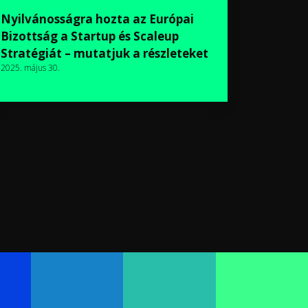
Nyilvánosságra hozta az Európai
Bizottság a Startup és Scaleup
Stratégiát – mutatjuk a részleteket
2025. május 30.