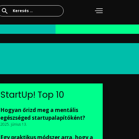
Keresés:
StartUp! Top 10
Hogyan őrizd meg a mentális
egészséged startupalapítóként?
2025. június 13.
Egy praktikus módszer arra, hogy a