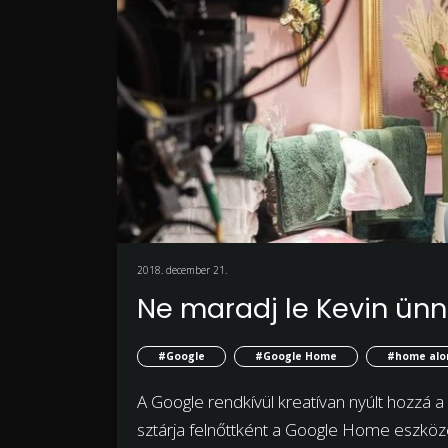
2018. december 21.
Ne maradj le Kevin ünn
#Google
#Google Home
#home alo
A Google rendkívül kreatívan nyúlt hozzá 
sztárja felnőttként a Google Home eszköz