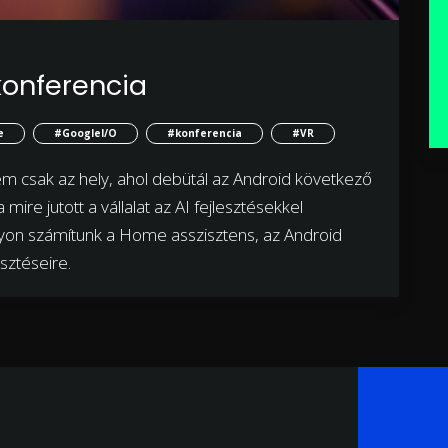
konferencia
e
#GoogleI/O
#konferencia
#VR
nem csak az hely, ahol debütál az Android következő
mire jutott a vállalat az AI fejlesztésekkel
yon számítunk a Home asszisztens, az Android
esztéseire.