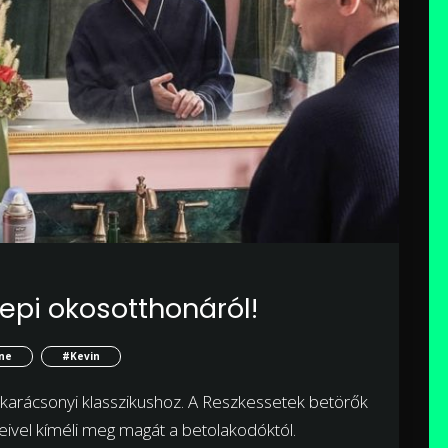
epi okosotthonáról!
ne
#Kevin
a karácsonyi klasszikushoz. A Reszkessetek betörők
eivel kíméli meg magát a betolakodóktól.