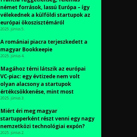
német források, lassú Európa – így
vélekednek a külföldi startupok az
európai ökoszisztémáról
2025. június 5.
A romániai piacra terjeszkedett a
magyar Bookkeepie
2025. június 4.
Magához térni látszik az európai
VC-piac: egy évtizede nem volt
olyan alacsony a startupok
értékcsökkenése, mint most
2025. június 3.
Miért éri meg magyar
startupperként részt venni egy nagy
nemzetközi technológiai expón?
2025. június 2.