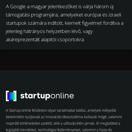
A Google a magyar jelentkezőket is várja három új
támogatási programjára, amelyeket európai és izraeli
startupok számára indított, kiemelt figyelmet fordítva a
jelenleg hátrányos helyzetben lévő, vagy
alulreprezentált alapítói csoportokra.
A Startup online felületein olyan tartalmakat találsz, amelyek mélyebb
betekintést nyújtanak az innovációs ökoszisztéma kulisszái mögé, valamint
inspiráló történeteket azoktól, akik a változás élén járnak. Itt megtalálod a
legújabb trendeket, technológiai fejleményeket, valamint a hazai és