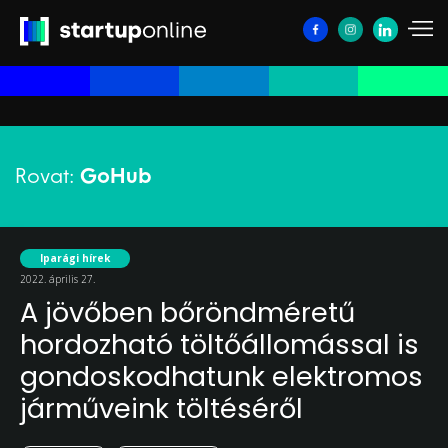
Rovat:
GoHub
Iparági hírek
2022. április 27.
A jövőben bőröndméretű
hordozható töltőállomással is
gondoskodhatunk elektromos
járműveink töltéséről