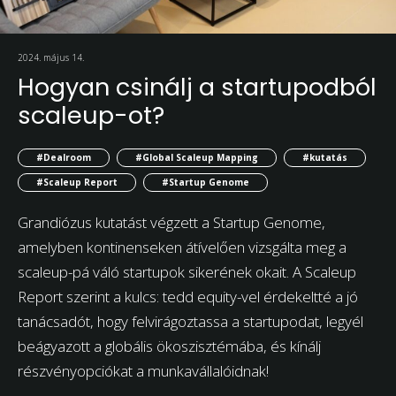
2024. május 14.
Hogyan csinálj a startupodból
scaleup-ot?
#Dealroom
#Global Scaleup Mapping
#kutatás
#Scaleup Report
#Startup Genome
Grandiózus kutatást végzett a Startup Genome,
amelyben kontinenseken átívelően vizsgálta meg a
scaleup-pá váló startupok sikerének okait. A Scaleup
Report szerint a kulcs: tedd equity-vel érdekeltté a jó
tanácsadót, hogy felvirágoztassa a startupodat, legyél
beágyazott a globális ökoszisztémába, és kínálj
részvényopciókat a munkavállalóidnak!