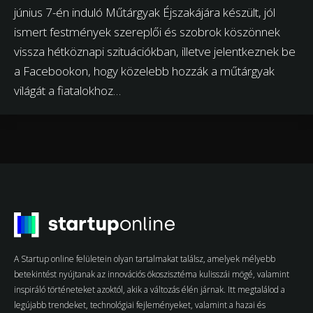
június 7-én induló Műtárgyak Éjszakájára készült, jól
ismert festmények szereplői és szobrok köszönnek
vissza hétköznapi szituációkban, illetve jelentkeznek be
a Facebookon, hogy közelebb hozzák a műtárgyak
világát a fiatalokhoz…
A Startup online felületein olyan tartalmakat találsz, amelyek mélyebb
betekintést nyújtanak az innovációs ökoszisztéma kulisszái mögé, valamint
inspiráló történeteket azoktól, akik a változás élén járnak. Itt megtalálod a
legújabb trendeket, technológiai fejleményeket, valamint a hazai és