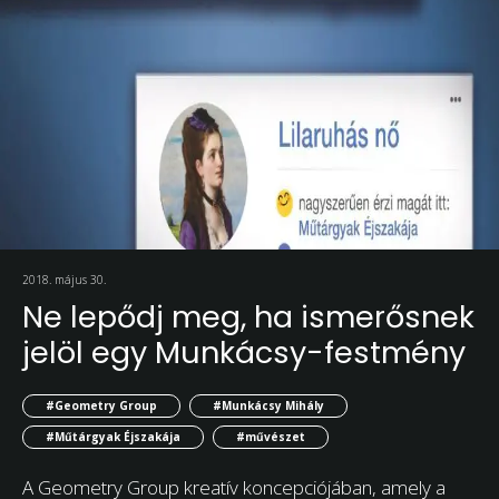
2018. május 30.
Ne lepődj meg, ha ismerősnek
jelöl egy Munkácsy-festmény
#Geometry Group
#Munkácsy Mihály
#Műtárgyak Éjszakája
#művészet
A Geometry Group kreatív koncepciójában, amely a