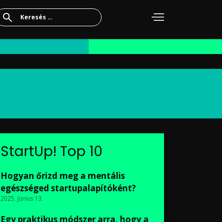
Keresés:
StartUp! Top 10
Hogyan őrizd meg a mentális
egészséged startupalapítóként?
2025. június 13.
Egy praktikus módszer arra, hogy a