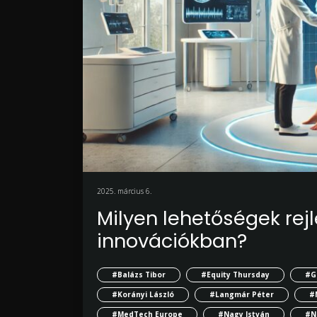
2025. március 6.
Milyen lehetőségek rej
innovációkban?
#Balázs Tibor
#Equity Thursday
#G
#Korányi László
#Langmár Péter
#
#MedTech Europe
#Nagy István
#N