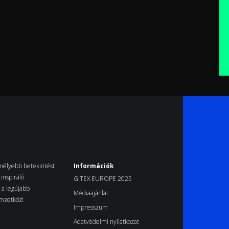
k mélyebb betekintést
Információk
inspiráló
GITEX EUROPE 2025
d a legújabb
Médiaajánlat
emzetközi
Impresszum
Adatvédelmi nyilatkozat