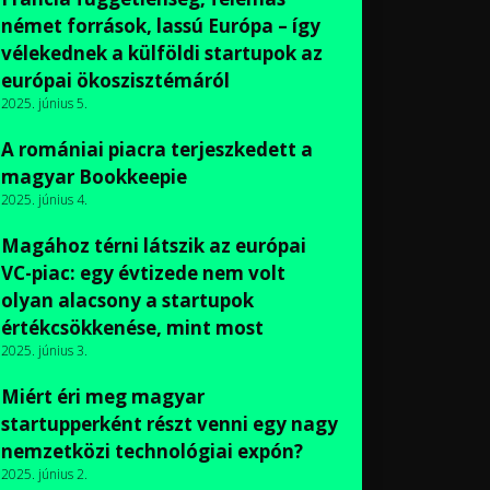
német források, lassú Európa – így
vélekednek a külföldi startupok az
európai ökoszisztémáról
2025. június 5.
A romániai piacra terjeszkedett a
magyar Bookkeepie
2025. június 4.
Magához térni látszik az európai
VC-piac: egy évtizede nem volt
olyan alacsony a startupok
értékcsökkenése, mint most
2025. június 3.
Miért éri meg magyar
startupperként részt venni egy nagy
nemzetközi technológiai expón?
2025. június 2.