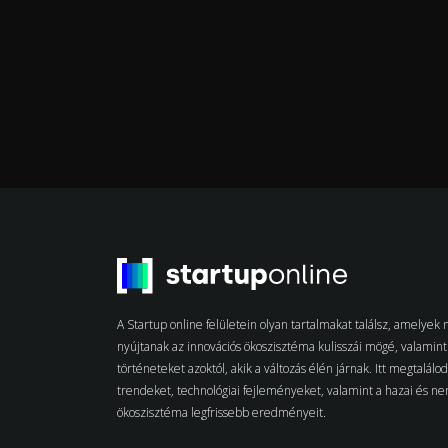
A Startup online felületein olyan tartalmakat találsz, amelye
nyújtanak az innovációs ökoszisztéma kulisszái mögé, valamint 
történeteket azoktól, akik a változás élén járnak. Itt megtalálo
trendeket, technológiai fejleményeket, valamint a hazai és n
ökoszisztéma legfrissebb eredményeit.