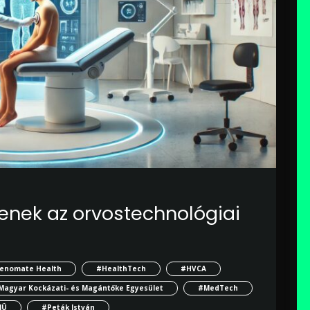
lenek az orvostechnológiai
enomate Health
#HealthTech
#HVCA
Magyar Kockázati- és Magántőke Egyesület
#MedTech
IÜ
#Peták István