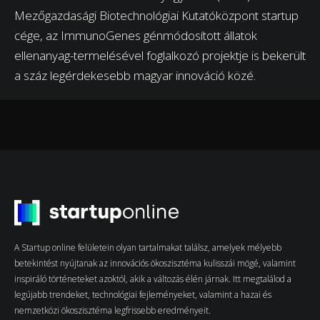
Mezőgazdasági Biotechnológiai Kutatóközpont startup
cége, az ImmunoGenes génmódosított állatok
ellenanyag-termelésével foglalkozó projektje is bekerült
a száz legérdekesebb magyar innováció közé.
A Startup online felületein olyan tartalmakat találsz, amelyek mélyebb
betekintést nyújtanak az innovációs ökoszisztéma kulisszái mögé, valamint
inspiráló történeteket azoktól, akik a változás élén járnak. Itt megtalálod a
legújabb trendeket, technológiai fejleményeket, valamint a hazai és
nemzetközi ökoszisztéma legfrissebb eredményeit.