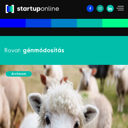
Rovat:
génmódosítás
Archívum