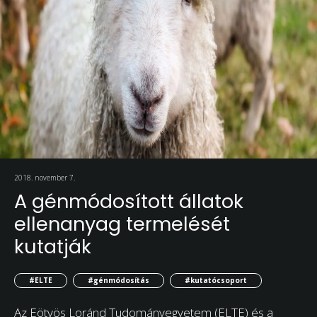
2018. november 7.
A génmódosított állatok
ellenanyag termelését
kutatják
#ELTE
#génmódosítás
#kutatócsoport
Az Eötvös Loránd Tudományegyetem (ELTE) és a