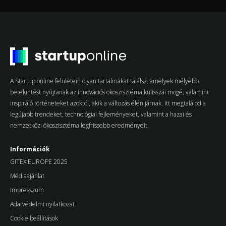
A Startup online felületein olyan tartalmakat találsz, amelyek mélyebb
betekintést nyújtanak az innovációs ökoszisztéma kulisszái mögé, valamint
inspiráló történeteket azoktól, akik a változás élén járnak. Itt megtalálod a
legújabb trendeket, technológiai fejleményeket, valamint a hazai és
nemzetközi ökoszisztéma legfrissebb eredményeit.
Információk
GITEX EUROPE 2025
Médiaajánlat
Impresszum
Adatvédelmi nyilatkozat
Cookie beállítások