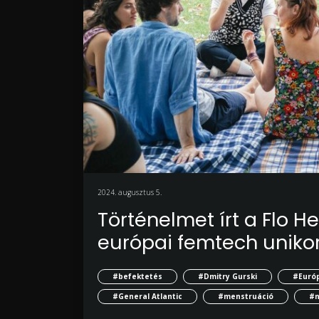
2024. augusztus 5.
Történelmet írt a Flo He
európai femtech uniko
#befektetés
#Dmitry Gurski
#Euró
#General Atlantic
#menstruáció
#n