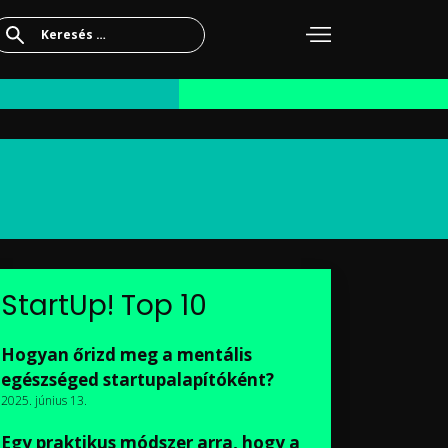
Keresés:
StartUp! Top 10
Hogyan őrizd meg a mentális
egészséged startupalapítóként?
2025. június 13.
Egy praktikus módszer arra, hogy a