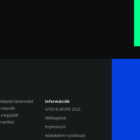
k mélyebb betekintést
Információk
inspiráló
GITEX EUROPE 2025
d a legújabb
Médiaajánlat
emzetközi
Impresszum
Adatvédelmi nyilatkozat