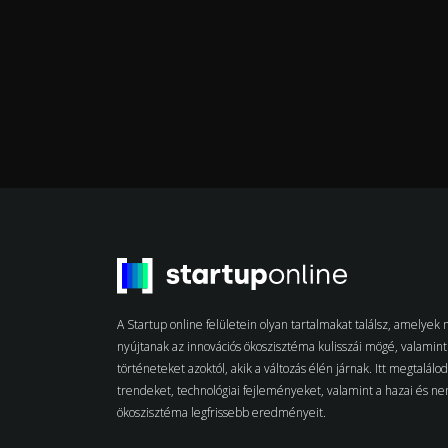
A Startup online felületein olyan tartalmakat találsz, amelye
nyújtanak az innovációs ökoszisztéma kulisszái mögé, valamint 
történeteket azoktól, akik a változás élén járnak. Itt megtalálo
trendeket, technológiai fejleményeket, valamint a hazai és n
ökoszisztéma legfrissebb eredményeit.