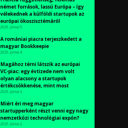
német források, lassú Európa – így
vélekednek a külföldi startupok az
európai ökoszisztémáról
2025. június 5.
A romániai piacra terjeszkedett a
magyar Bookkeepie
2025. június 4.
Magához térni látszik az európai
VC-piac: egy évtizede nem volt
olyan alacsony a startupok
értékcsökkenése, mint most
2025. június 3.
Miért éri meg magyar
startupperként részt venni egy nagy
nemzetközi technológiai expón?
2025. június 2.