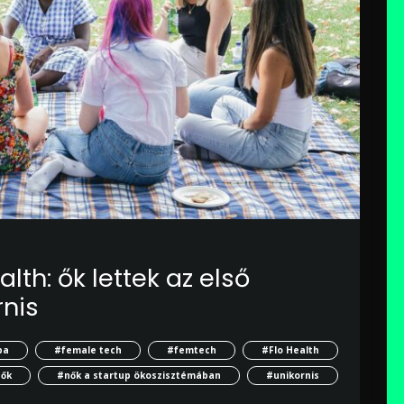
alth: ők lettek az első
rnis
pa
#female tech
#femtech
#Flo Health
ők
#nők a startup ökoszisztémában
#unikornis