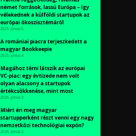
német források, lassú Európa – így
vélekednek a külföldi startupok az
európai ökoszisztémáról
2025. június 5.
A romániai piacra terjeszkedett a
magyar Bookkeepie
2025. június 4.
Magához térni látszik az európai
VC-piac: egy évtizede nem volt
olyan alacsony a startupok
értékcsökkenése, mint most
2025. június 3.
Miért éri meg magyar
startupperként részt venni egy nagy
nemzetközi technológiai expón?
2025. június 2.