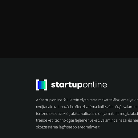
A Startup online felületein olyan tartalmakat találsz, amelye
nyújtanak az innovációs ökoszisztéma kulisszái mögé, valamint 
történeteket azoktól, akik a változás élén járnak. Itt megtalálo
trendeket, technológiai fejleményeket, valamint a hazai és n
ökoszisztéma legfrissebb eredményeit.