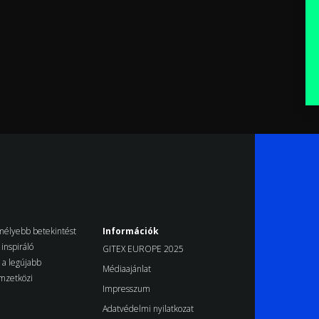
k mélyebb betekintést
Információk
inspiráló
GITEX EUROPE 2025
d a legújabb
Médiaajánlat
emzetközi
Impresszum
Adatvédelmi nyilatkozat