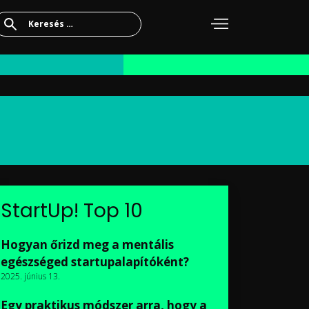
Keresés:
StartUp! Top 10
Hogyan őrizd meg a mentális
egészséged startupalapítóként?
2025. június 13.
Egy praktikus módszer arra, hogy a