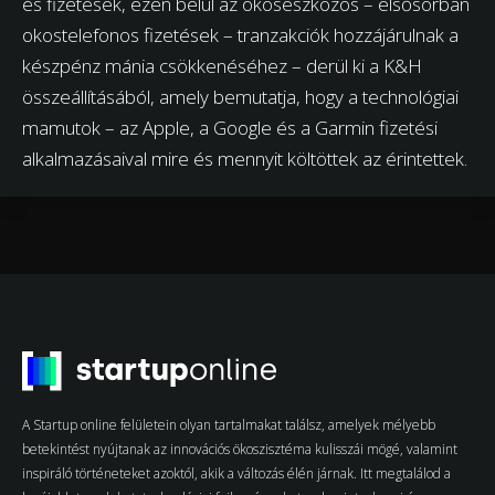
és fizetések, ezen belül az okoseszközös – elsősorban
okostelefonos fizetések – tranzakciók hozzájárulnak a
készpénz mánia csökkenéséhez – derül ki a K&H
összeállításából, amely bemutatja, hogy a technológiai
mamutok – az Apple, a Google és a Garmin fizetési
alkalmazásaival mire és mennyit költöttek az érintettek.
A Startup online felületein olyan tartalmakat találsz, amelyek mélyebb
betekintést nyújtanak az innovációs ökoszisztéma kulisszái mögé, valamint
inspiráló történeteket azoktól, akik a változás élén járnak. Itt megtalálod a