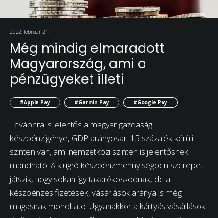
2022. február 21.
Még mindig elmaradott
Magyarország, ami a
pénzügyeket illeti
#Apple Pay
#Garmin Pay
#Google Pay
Továbbra is jelentős a magyar gazdaság
készpénzigénye, GDP-arányosan 15 százalék körüli
szinten van, ami nemzetközi szinten is jelentősnek
mondható. A kiugró készpénzmennyiségben szerepet
játszik, hogy sokan így takarékoskodnak, de a
készpénzes fizetések, vásárlások aránya is még
magasnak mondható. Ugyanakkor a kártyás vásárlások