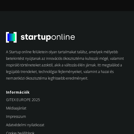
A Startup online felületein olyan tartalmakat találsz, amelyek mélyebb
betekintést nyújtanak az innovációs ökoszisztéma kulisszái mögé, valamint
inspiráló történeteket azoktól, akik a változás élén járnak. Itt megtalálod a
legújabb trendeket, technológiai fejleményeket, valamint a hazai és
nemzetközi ökoszisztéma legfrissebb eredményeit.
Információk
GITEX EUROPE 2025
Médiaajánlat
Impresszum
Adatvédelmi nyilatkozat
Cookie beállítások