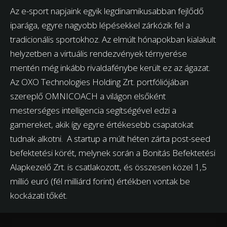
Az e-sport napjaink egyik legdinamikusabban fejlődő
iparága, egyre nagyobb lépésekkel zárkózik fel a
tradicionális sportokhoz. Az elmúlt hónapokban kialakult
helyzetben a virtuális rendezvények térnyerése
mentén még inkább rivaldafénybe került ez az ágazat.
Az OXO Technologies Holding Zrt. portfóliójában
szereplő OMNICOACH a világon elsőként
mesterséges intelligencia segítségével edzi a
gamereket, akik így egyre értékesebb csapatokat
tudnak alkotni. A startup a múlt héten zárta post-seed
befektetési körét, melynek során a Bonitás Befektetési
Alapkezelő Zrt. is csatlakozott, és összesen közel 1,5
millió euró (fél milliárd forint) értékben vontak be
kockázati tőkét.