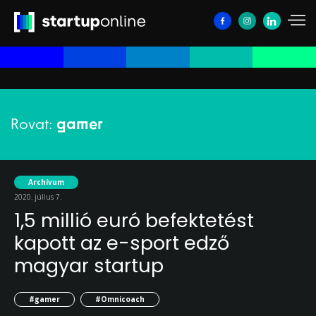
Rovat:
gamer
Archívum
2020. július 7.
1,5 millió euró befektetést
kapott az e-sport edző
magyar startup
#gamer
#Omnicoach