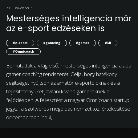
2018. november 7.
Mesterséges intelligencia már
az e-sport edzéseken is
#e-sport
#gameing
#gamer
#MI
#Omnicoach
Bemutatták a világ első, mesterséges intelligencia alapú
gamer coaching rendszerét. Célja, hogy hatékony
segítséget nyújtson az amatőr e-sportolóknak és a
teljesítményüket javítani kívánó gamereknek a
fejlődésben. A fejlesztést a magyar Omnicoach startup
jegyzi, a szoftveres megoldás nemzetközi értékesítése
decemberben indul,.