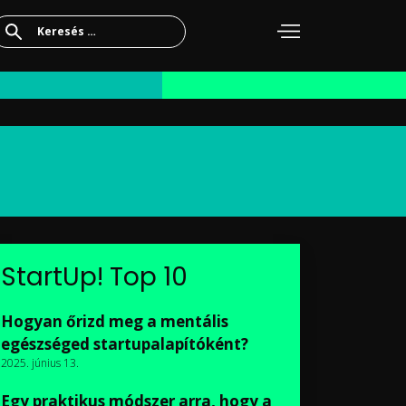
Keresés:
StartUp! Top 10
Hogyan őrizd meg a mentális
egészséged startupalapítóként?
2025. június 13.
Egy praktikus módszer arra, hogy a