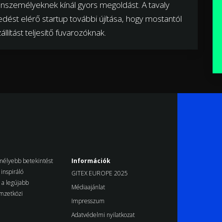
gánszemélyeknek kínál gyors megoldást. A tavaly
ést elérő startup további újítása, hogy mostantól
állítást teljesítő fuvarozóknak.
k mélyebb betekintést
Információk
inspiráló
GITEX EUROPE 2025
d a legújabb
Médiaajánlat
emzetközi
Impresszum
Adatvédelmi nyilatkozat