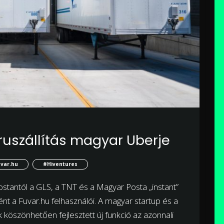
áruszállítás magyar Uberje
var.hu
#Hiventures
mostantól a GLS, a TNT és a Magyar Posta „instant”
óként a Fuvar.hu felhasználói. A magyar startup és a
 köszönhetően fejlesztett új funkció az azonnali