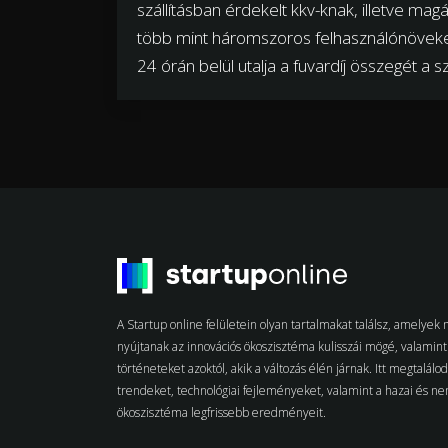
szállításban érdekelt kkv-knak, illetve ma
több mint háromszoros felhasználónöveked
24 órán belül utalja a fuvardíj összegét a sz
A Startup online felületein olyan tartalmakat találsz, amelye
nyújtanak az innovációs ökoszisztéma kulisszái mögé, valamint 
történeteket azoktól, akik a változás élén járnak. Itt megtalálo
trendeket, technológiai fejleményeket, valamint a hazai és n
ökoszisztéma legfrissebb eredményeit.