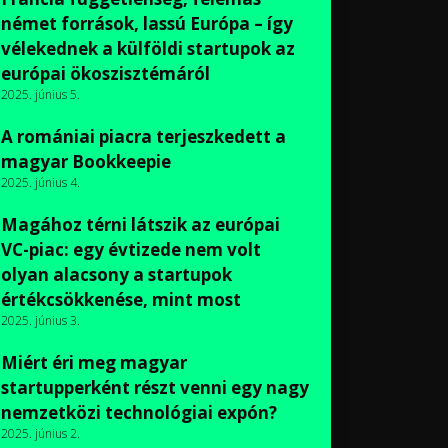
német források, lassú Európa – így
vélekednek a külföldi startupok az
európai ökoszisztémáról
2025. június 5.
A romániai piacra terjeszkedett a
magyar Bookkeepie
2025. június 4.
Magához térni látszik az európai
VC-piac: egy évtizede nem volt
olyan alacsony a startupok
értékcsökkenése, mint most
2025. június 3.
Miért éri meg magyar
startupperként részt venni egy nagy
nemzetközi technológiai expón?
2025. június 2.