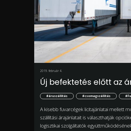
2019. február 4.
Új befektetés előtt az 
#áruszállítás
#csomagszállítás
#Fu
A kisebb fuvarcégek licitajánlatai mellett 
szállítási árajánlatait is választhatják opci
logisztikai szolgáltatók együttműködésének