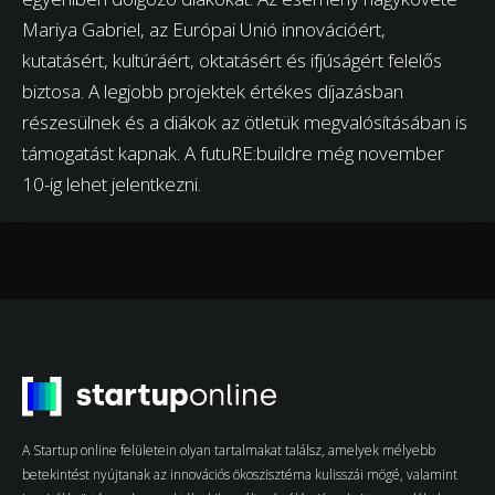
Mariya Gabriel, az Európai Unió innovációért,
kutatásért, kultúráért, oktatásért és ifjúságért felelős
biztosa. A legjobb projektek értékes díjazásban
részesülnek és a diákok az ötletük megvalósításában is
támogatást kapnak. A futuRE:buildre még november
10-ig lehet jelentkezni.
A Startup online felületein olyan tartalmakat találsz, amelyek mélyebb
betekintést nyújtanak az innovációs ökoszisztéma kulisszái mögé, valamint