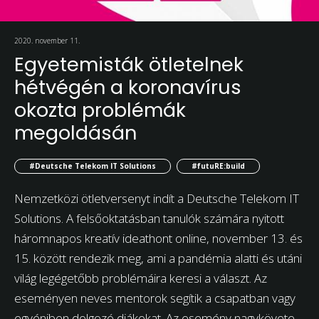
2020. november 11.
Egyetemisták ötletelnek
hétvégén a koronavírus
okozta problémák
megoldásán
#Deutsche Telekom IT Solutions
#futuRE:build
Nemzetközi ötletversenyt indít a Deutsche Telekom IT
Solutions. A felsőoktatásban tanulók számára nyitott
háromnapos kreatív ideathont online, november 13. és
15. között rendezik meg, ami a pandémia alatti és utáni
világ legégetőbb problémáira keresi a választ. Az
eseményen neves mentorok segítik a csapatban vagy
egyéniben dolgozó diákokat. Az esemény nagykövete