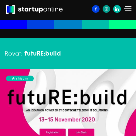
Rovat:
futuRE:build
Archívum