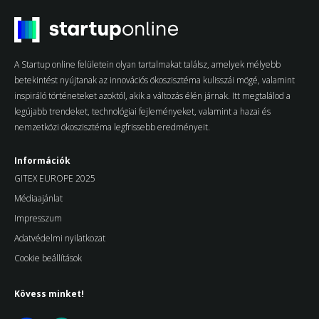
A Startup online felületein olyan tartalmakat találsz, amelyek mélyebb
betekintést nyújtanak az innovációs ökoszisztéma kulisszái mögé, valamint
inspiráló történeteket azoktól, akik a változás élén járnak. Itt megtalálod a
legújabb trendeket, technológiai fejleményeket, valamint a hazai és
nemzetközi ökoszisztéma legfrissebb eredményeit.
Információk
GITEX EUROPE 2025
Médiaajánlat
Impresszum
Adatvédelmi nyilatkozat
Cookie beállítások
Kövess minket!