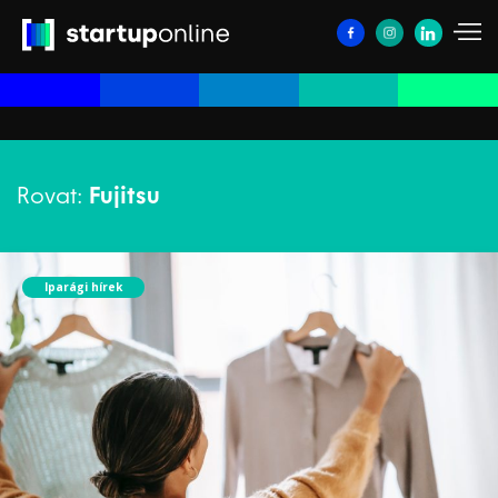
Rovat:
Fujitsu
Iparági hírek