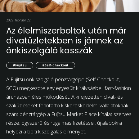
2022. február 22.
Az élelmiszerboltok után már
divatüzletekben is jönnek az
önkiszolgáló kasszák
#Fujitsu
#Self-Checkout
A Fujitsu önkiszolgáló pénztárgépe (Self-Checkout,
SCO) megkezdte egy egyesült királyságbeli fast-fashion
áruházban éles működését. A kifejezetten divat- és
szaküzleteket fenntartó kiskereskedelmi vállalatoknak
szánt pénztárgép a Fujitsu Market Place kínálat szerves
része. Egyszerű és rugalmas fizetéssel, új alapokra
helyezi a bolti kiszolgálás élményét.