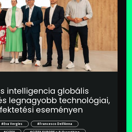
 intelligencia globális
 és legnagyobb technológiai,
befektetési eseményen
#Eva Vergles
#Francesco Dell’Anna
#GITEX
#GITEX EUROPE x Ai Everything