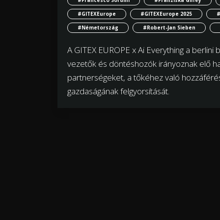
#GITEXEurope
#GITEXEurope 2025
#
#Németország
#Robert-Jan Sieben
A GITEX EUROPE x Ai Everything a berlini
vezetők és döntéshozók irányoznak elő ha
partnerségeket, a tőkéhez való hozzáférés
gazdaságának felgyorsítását.