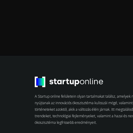
A Startup online felületein olyan tartalmakat találsz, amelye
nyújtanak az innovációs ökoszisztéma kulisszái mögé, valamint 
történeteket azoktól, akik a változás élén járnak. Itt megtalálo
trendeket, technológiai fejleményeket, valamint a hazai és n
ökoszisztéma legfrissebb eredményeit.