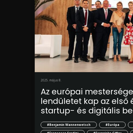
2025. május 8.
Az európai mesterséges
lendületet kap az első
startup- és digitális 
#Benjamin Wannenwetsch
#Európa
#Francesco Sordini
#Franziska Giffey