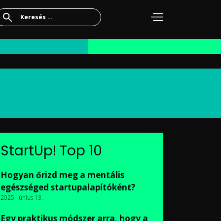
Keresés:
StartUp! Top 10
Hogyan őrizd meg a mentális
egészséged startupalapítóként?
2025. június 13.
Egy praktikus módszer arra, hogy a