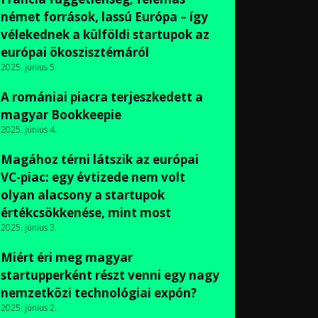
német források, lassú Európa – így
vélekednek a külföldi startupok az
európai ökoszisztémáról
2025. június 5.
A romániai piacra terjeszkedett a
magyar Bookkeepie
2025. június 4.
Magához térni látszik az európai
VC-piac: egy évtizede nem volt
olyan alacsony a startupok
értékcsökkenése, mint most
2025. június 3.
Miért éri meg magyar
startupperként részt venni egy nagy
nemzetközi technológiai expón?
2025. június 2.