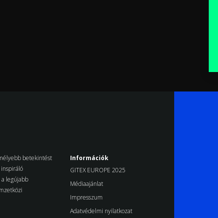
k mélyebb betekintést
Információk
inspiráló
GITEX EUROPE 2025
d a legújabb
Médiaajánlat
emzetközi
Impresszum
Adatvédelmi nyilatkozat