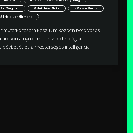
Kai Wegner
#Matthias Notz
#Messe Berlin
#Trixie LohMirmand
 bemutatkozására készül, miközben befolyásos
tárokon átnyúló, merész technológiai
 bővítését és a mesterséges intelligencia