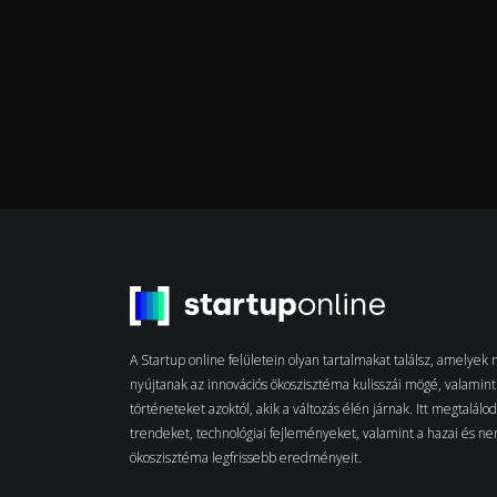
A Startup online felületein olyan tartalmakat találsz, amelye
nyújtanak az innovációs ökoszisztéma kulisszái mögé, valamint 
történeteket azoktól, akik a változás élén járnak. Itt megtalálo
trendeket, technológiai fejleményeket, valamint a hazai és n
ökoszisztéma legfrissebb eredményeit.