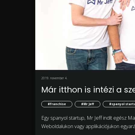
2019. november 4.
Már itthon is intézi a 
#franchise
#Mr Jeff
#spanyol start
Egy spanyol startup, Mr Jeff indít egész M
Weboldalukon vagy applikációjukon egyará