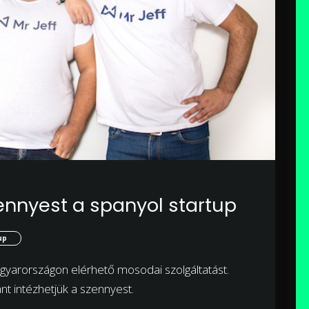
szennyest a spanyol startup
up
agyarországon elérhető mosodai szolgáltatást.
nt intézhetjük a szennyest.