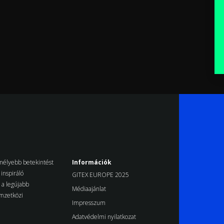
k mélyebb betekintést
Információk
inspiráló
GITEX EUROPE 2025
d a legújabb
Médiaajánlat
emzetközi
Impresszum
Adatvédelmi nyilatkozat