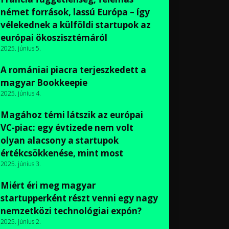
német források, lassú Európa – így
vélekednek a külföldi startupok az
európai ökoszisztémáról
2025. június 5.
A romániai piacra terjeszkedett a
magyar Bookkeepie
2025. június 4.
Magához térni látszik az európai
VC-piac: egy évtizede nem volt
olyan alacsony a startupok
értékcsökkenése, mint most
2025. június 3.
Miért éri meg magyar
startupperként részt venni egy nagy
nemzetközi technológiai expón?
2025. június 2.