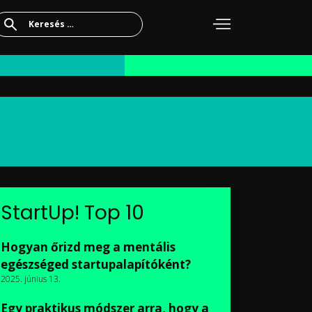
Keresés:
StartUp! Top 10
Hogyan őrizd meg a mentális
egészséged startupalapítóként?
2025. június 13.
Egy praktikus módszer arra, hogy a