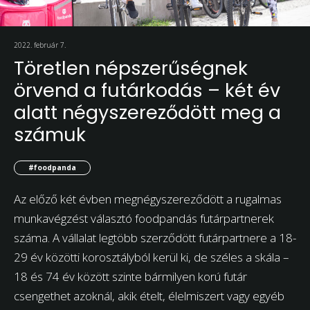
2022. február 7.
Töretlen népszerűségnek
örvend a futárkodás – két év
alatt négyszereződött meg a
számuk
#foodpanda
Az előző két évben megnégyszereződött a rugalmas
munkavégzést választó foodpandás futárpartnerek
száma. A vállalat legtöbb szerződött futárpartnere a 18-
29 év közötti korosztályból kerül ki, de széles a skála –
18 és 74 év között szinte bármilyen korú futár
csengethet azoknál, akik ételt, élelmiszert vagy egyéb