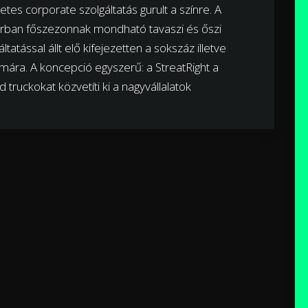
es corporate szolgáltatás gurult a színre. A
orban főszezonnak mondható tavaszi és őszi
tással állt elő kifejezetten a sokszáz illetve
ára. A koncepció egyszerű: a StreatRight a
ruckokat közvetíti ki a nagyvállalatok