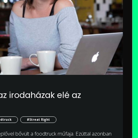
 az irodaházak elé az
dtruck
#Streat Right
replővel bővült a foodtruck műfaja. Ezúttal azonban