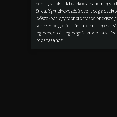
nem egy sokadik büfékocsi, hanem egy ötlet
StreatRight elnevezésű event cég a szekt
időszakban egy többállomásos ebédszolgálta
sokezer dolgozót számláló multicégek szám
legmenőbb és legmegbízhatóbb hazai food t
irodaházaihoz.