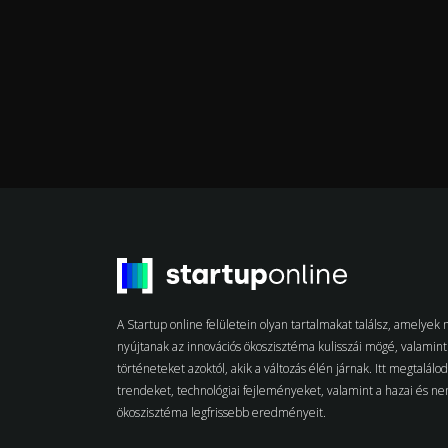
A Startup online felületein olyan tartalmakat találsz, amelye
nyújtanak az innovációs ökoszisztéma kulisszái mögé, valamint 
történeteket azoktól, akik a változás élén járnak. Itt megtalálo
trendeket, technológiai fejleményeket, valamint a hazai és n
ökoszisztéma legfrissebb eredményeit.