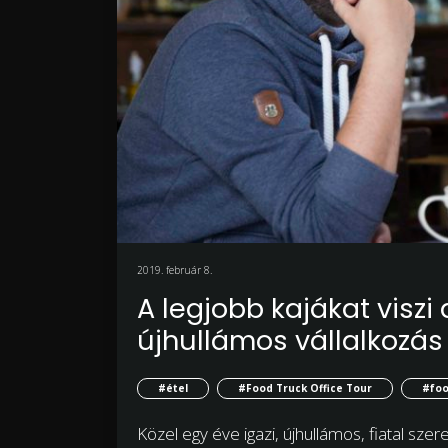
2019. február 8.
A legjobb kajákat viszi
újhullámos vállalkozás
#étel
#Food Truck Office Tour
#foo
Közel egy éve igazi, újhullámos, fiatal sze