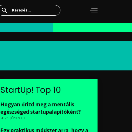
Keresés:
StartUp! Top 10
Hogyan őrizd meg a mentális
egészséged startupalapítóként?
2025. június 13.
Egy praktikus módszer arra, hogy a