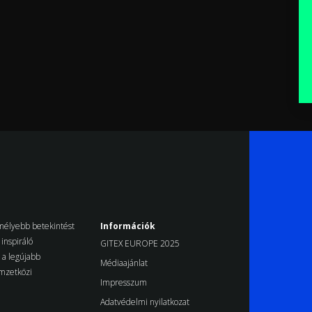
k mélyebb betekintést
Információk
inspiráló
GITEX EUROPE 2025
d a legújabb
Médiaajánlat
emzetközi
Impresszum
Adatvédelmi nyilatkozat