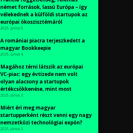
német források, lassú Európa – így
vélekednek a külföldi startupok az
európai ökoszisztémáról
2025. június 5.
A romániai piacra terjeszkedett a
magyar Bookkeepie
2025. június 4.
Magához térni látszik az európai
VC-piac: egy évtizede nem volt
olyan alacsony a startupok
értékcsökkenése, mint most
2025. június 3.
Miért éri meg magyar
startupperként részt venni egy nagy
nemzetközi technológiai expón?
2025. június 2.