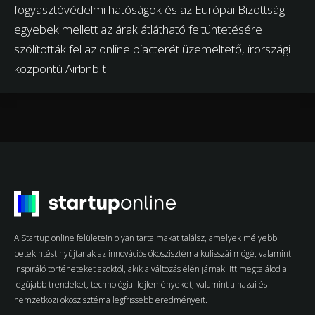
fogyasztóvédelmi hatóságok és az Európai Bizottság
egyebek mellett az árak átlátható feltüntetésére
szólították fel az online piacterét üzemeltető, írországi
központú Airbnb-t
A Startup online felületein olyan tartalmakat találsz, amelyek mélyebb
betekintést nyújtanak az innovációs ökoszisztéma kulisszái mögé, valamint
inspiráló történeteket azoktól, akik a változás élén járnak. Itt megtalálod a
legújabb trendeket, technológiai fejleményeket, valamint a hazai és
nemzetközi ökoszisztéma legfrissebb eredményeit.