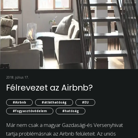
2018. július 17.
Félrevezet az Airbnb?
#Airbnb
#átláthatóság
#EU
#fogyasztóvédelem
#hatóság
Már nem csak a magyar Gazdasági-és Versenyhivat
tartja problémásnak az Airbnb felületeit. Az uniós