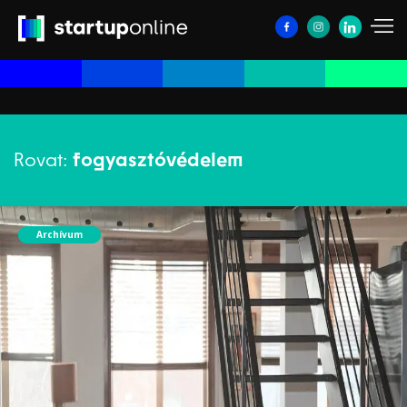
Rovat:
fogyasztóvédelem
Archívum