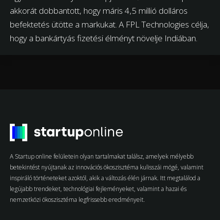
akkorát dobbantott, hogy máris 4,5 millió dolláros
befektetés ütötte a markukat. A FPL Technologies célja,
hogy a bankártyás fizetési élményt növelje Indiában.
A Startup online felületein olyan tartalmakat találsz, amelyek mélyebb
betekintést nyújtanak az innovációs ökoszisztéma kulisszái mögé, valamint
inspiráló történeteket azoktól, akik a változás élén járnak. Itt megtalálod a
legújabb trendeket, technológiai fejleményeket, valamint a hazai és
nemzetközi ökoszisztéma legfrissebb eredményeit.