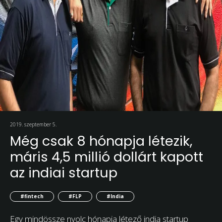
2019. szeptember 5.
Még csak 8 hónapja létezik,
máris 4,5 millió dollárt kapott
az indiai startup
#fintech
#FLP
#India
Egy mindössze nyolc hónapja létező india startup