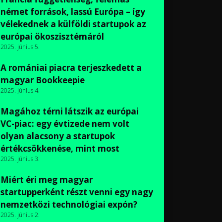
német források, lassú Európa – így
vélekednek a külföldi startupok az
európai ökoszisztémáról
2025. június 5.
A romániai piacra terjeszkedett a
magyar Bookkeepie
2025. június 4.
Magához térni látszik az európai
VC-piac: egy évtizede nem volt
olyan alacsony a startupok
értékcsökkenése, mint most
2025. június 3.
Miért éri meg magyar
startupperként részt venni egy nagy
nemzetközi technológiai expón?
2025. június 2.