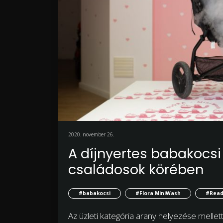
2020. november 26.
A díjnyertes babakocsi
családosok körében
#babakocsi
#Flora MiniWash
#Read
Az üzleti kategória arany helyezése mellett 