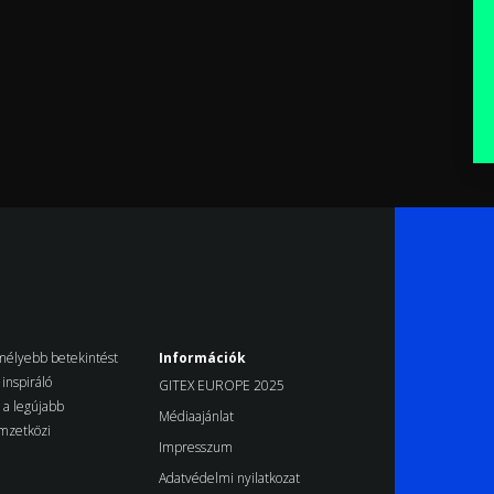
k mélyebb betekintést
Információk
inspiráló
GITEX EUROPE 2025
d a legújabb
Médiaajánlat
emzetközi
Impresszum
Adatvédelmi nyilatkozat