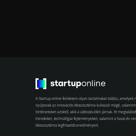
A Startup online felületein olyan tartalmakat találsz, amelye
nyújtanak az innovációs ökoszisztéma kulisszái mögé, valamint 
történeteket azoktól, akik a változás élén járnak. Itt megtalálo
trendeket, technológiai fejleményeket, valamint a hazai és n
ökoszisztéma legfrissebb eredményeit.