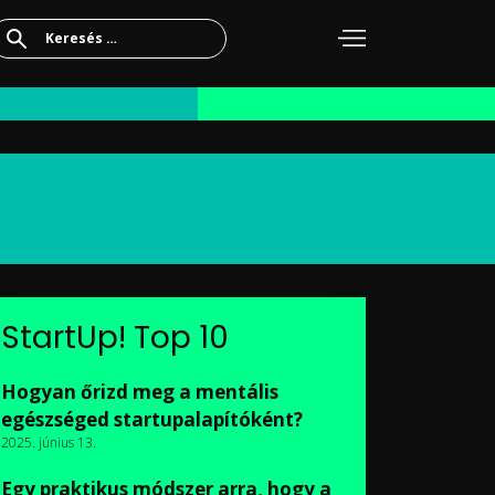
Keresés:
StartUp! Top 10
Hogyan őrizd meg a mentális
egészséged startupalapítóként?
2025. június 13.
Egy praktikus módszer arra, hogy a