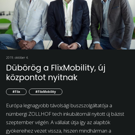
2019. október 4.
Dübörög a FlixMobility, új
központot nyitnak
#Flix
#FlixMobility
Európa legnagyobb távolsági buszszolgáltatója a
nürnbergi ZOLLHOF tech inkubátornál nyitott új bázist
szeptember végén. A vállalat útja így az alapítók
gyökereihez vezet vissza, hiszen mindhárman a