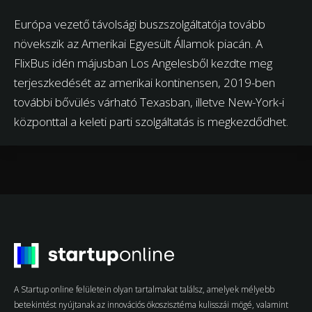
Európa vezető távolsági buszszolgáltatója tovább
növekszik az Amerikai Egyesült Államok piacán. A
FlixBus idén májusban Los Angelesből kezdte meg
terjeszkedését az amerikai kontinensen, 2019-ben
további bővülés várható Texasban, illetve New-York-i
központtal a keleti parti szolgáltatás is megkezdődhet.
A Startup online felületein olyan tartalmakat találsz, amelyek mélyebb
betekintést nyújtanak az innovációs ökoszisztéma kulisszái mögé, valamint