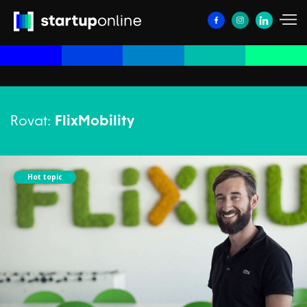
Rovat:
FlixMobility
Hot topic