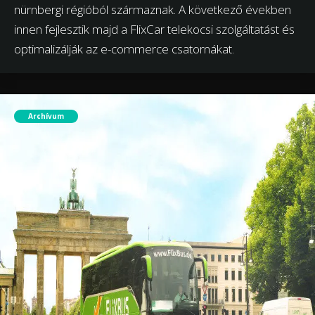
nürnbergi régióból származnak. A következő években
innen fejlesztik majd a FlixCar telekocsi szolgáltatást és
optimalizálják az e-commerce csatornákat.
Archívum