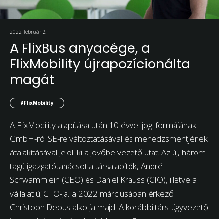
2022. február 2.
A FlixBus anyacége, a
FlixMobility újrapozícionálta
magát
#FlixMobility
A FlixMobility alapítása után 10 évvel jogi formájának
GmbH-ról SE-re változtatásával és menedzsmentjének
átalakításával jelöli ki a jövőbe vezető utat. Az új, három
tagú igazgatótanácsot a társalapítók, André
Schwämmlein (CEO) és Daniel Krauss (CIO), illetve a
vállalat új CFO-ja, a 2022 márciusában érkező
Christoph Debus alkotja majd. A korábbi társ-ügyvezető