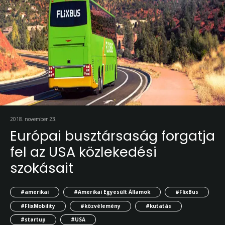
2018. november 23.
Európai busztársaság forgatja
fel az USA közlekedési
szokásait
#amerikai
#Amerikai Egyesült Államok
#FlixBus
#FlixMobility
#közvélemény
#kutatás
#startup
#USA