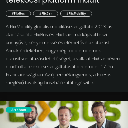
#FlixBus
#FlixCar
#FlixMobility
A FlixMobility globális mobilitási szolgáltató 2013-as
alapítása óta FlixBus és FlixTrain márkájával teszi
könnyűvé, kényelmessé és elérhetővé az utazást.
Annak érdekében, hogy még több embernek
biztosítson utazási lehetőséget, a vállalat FlixCar néven
elindította telekocsi szolgáltatását december 17-én
Franciaországban. Az új termék ingyenes, a FlixBus
meglévő távolsági buszhálózatát egészíti ki.
Archívum