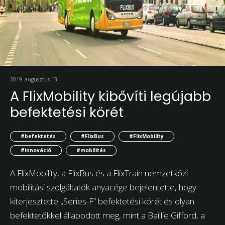
2019. augusztus 13.
A FlixMobility kibővíti legújabb
befektetési körét
#befektetés
#FlixBus
#FlixMobility
#innováció
#mobilitás
A FlixMobility, a FlixBus és a FlixTrain nemzetközi
mobilitási szolgáltatók anyacége bejelentette, hogy
kiterjesztette „Series-F” befektetési körét és olyan
befektetőkkel állapodott meg, mint a Baillie Gifford, a